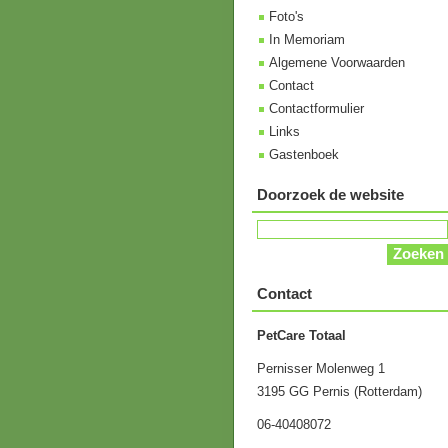
Foto's
In Memoriam
Algemene Voorwaarden
Contact
Contactformulier
Links
Gastenboek
Doorzoek de website
Contact
PetCare Totaal
Pernisser Molenweg 1
3195 GG Pernis (Rotterdam)
06-40408072