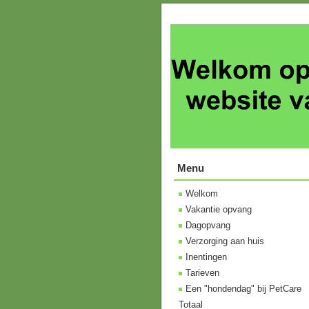
Menu
Welkom
Vakantie opvang
Dagopvang
Verzorging aan huis
Inentingen
Tarieven
Een "hondendag" bij PetCare
Totaal